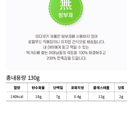
총내용량 130g
열량
탄수화물
단백질
포화지방
콜레스테롤
당류
140kcal
18
7
0.4
12
2