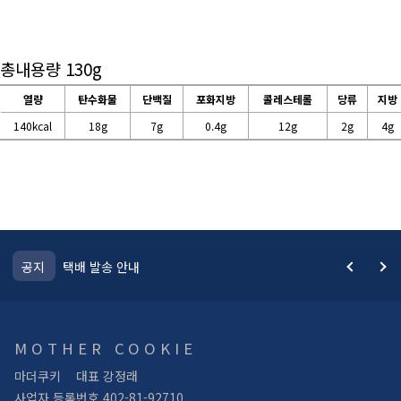
총내용량 130g
열량
탄수화물
단백질
포화지방
콜레스테롤
당류
지방
140kcal
18
7
0.4
12
2
4
택배 발송 안내
택배 발송 
공지
MOTHER COOKIE
마더쿠키
대표 강정래
사업자 등록번호 402-81-92710