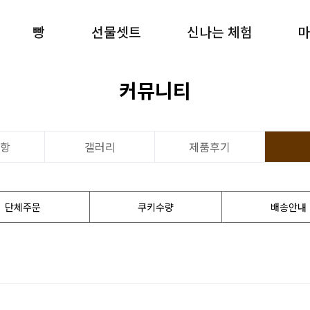
빵
선물셋트
신나는 체험
커뮤니티
항
갤러리
제품후기
단체주문
쿠키수량
배송안내